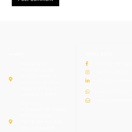
ALAMAT
SOCIAL MEDIA
Headquarter
Eltama_Primain
Jl. Nangka No.88,
eltama.official
RT.2/RW.3, Bojong
PT. Eltama Prima
Kulur, Kec. Gn. Putri,
Kabupaten Bogor,
(+62) 8954-0340-
Jawa Barat 16969
sales@eltamaprim
Workshop
Jl. Dawuan, Kp. Serang,
RT.003/RW.003,
Taman Rahayu, Kec.
Setu, Kabupaten