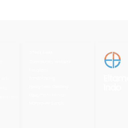
OTHER LINKS
do
Community Website
Foxapaint
Eltam
 Indo
Sandblasting
Indo
Epoxy Floor Coating
7558
Equipment Rental
aindo.com
Manpower Supply