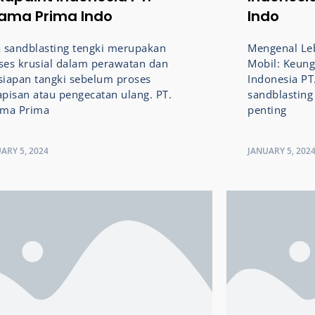
tama Prima Indo
Indo
a sandblasting tengki merupakan
Mengenal Leb
ses krusial dalam perawatan dan
Mobil: Keung
siapan tangki sebelum proses
Indonesia PT
apisan atau pengecatan ulang. PT.
sandblastin
ama Prima
penting
ARY 5, 2024
JANUARY 5, 202