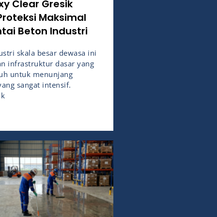
xy Clear Gresik
Proteksi Maksimal
tai Beton Industri
stri skala besar dewasa ini
 infrastruktur dasar yang
guh untuk menunjang
ang sangat intensif.
ik