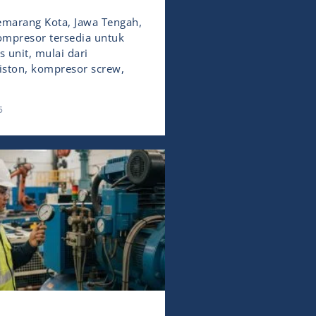
emarang Kota, Jawa Tengah,
kompresor tersedia untuk
s unit, mulai dari
ston, kompresor screw,
5