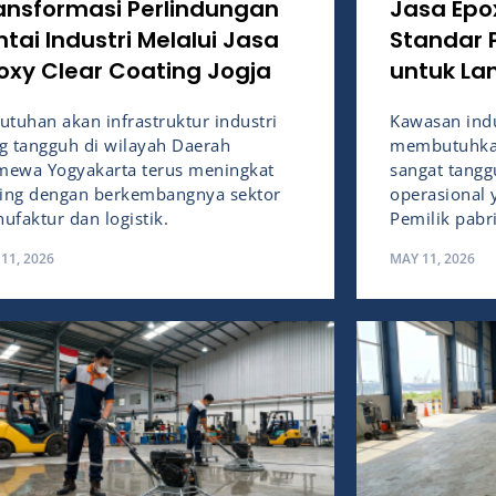
ansformasi Perlindungan
Jasa Epo
ntai Industri Melalui Jasa
Standar 
oxy Clear Coating Jogja
untuk Lan
utuhan akan infrastruktur industri
Kawasan indu
g tangguh di wilayah Daerah
membutuhkan
imewa Yogyakarta terus meningkat
sangat tang
ring dengan berkembangnya sektor
operasional y
ufaktur dan logistik.
Pemilik pabr
11, 2026
MAY 11, 2026