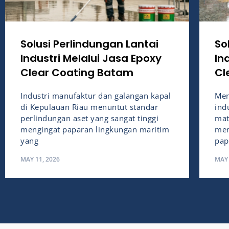
Solusi Perlindungan Lantai
So
Industri Melalui Jasa Epoxy
In
Clear Coating Batam
Cl
Industri manufaktur dan galangan kapal
Men
di Kepulauan Riau menuntut standar
ind
perlindungan aset yang sangat tinggi
mat
mengingat paparan lingkungan maritim
men
yang
pap
MAY 11, 2026
MAY 