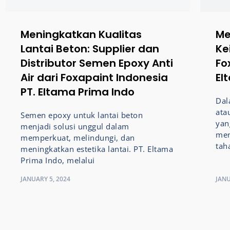
Meningkatkan Kualitas
Me
Lantai Beton: Supplier dan
Ke
Distributor Semen Epoxy Anti
Fo
Air dari Foxapaint Indonesia
El
PT. Eltama Prima Indo
Dal
ata
Semen epoxy untuk lantai beton
yan
menjadi solusi unggul dalam
men
memperkuat, melindungi, dan
tah
meningkatkan estetika lantai. PT. Eltama
Prima Indo, melalui
JANUARY 5, 2024
JANU