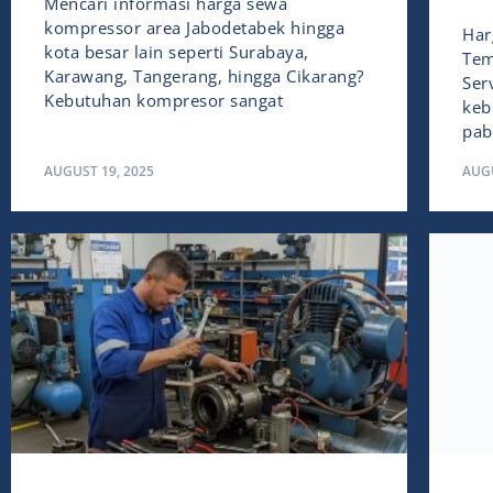
Mencari informasi harga sewa
kompressor area Jabodetabek hingga
Har
kota besar lain seperti Surabaya,
Tem
Karawang, Tangerang, hingga Cikarang?
Ser
Kebutuhan kompresor sangat
keb
pab
AUGUST 19, 2025
AUGU