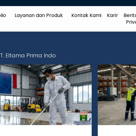
lio
Layanan dan Produk
Kontak Kami
Karir
Berit
Priv
 PT. Eltama Prima Indo