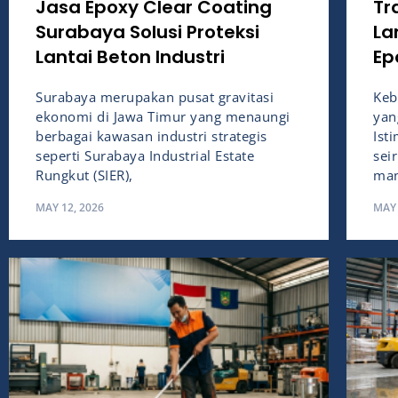
Jasa Epoxy Clear Coating
Tr
Surabaya Solusi Proteksi
La
Lantai Beton Industri
Ep
Surabaya merupakan pusat gravitasi
Keb
ekonomi di Jawa Timur yang menaungi
yan
berbagai kawasan industri strategis
Ist
seperti Surabaya Industrial Estate
sei
Rungkut (SIER),
man
MAY 12, 2026
MAY 