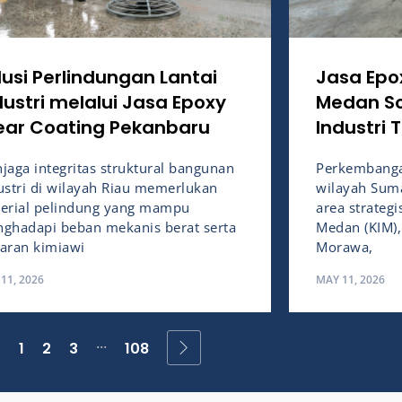
lusi Perlindungan Lantai
Jasa Epo
dustri melalui Jasa Epoxy
Medan Sol
ear Coating Pekanbaru
Industri 
jaga integritas struktural bangunan
Perkembangan
ustri di wilayah Riau memerlukan
wilayah Suma
erial pelindung yang mampu
area strategi
ghadapi beban mekanis berat serta
Medan (KIM),
aran kimiawi
Morawa,
11, 2026
MAY 11, 2026
...
1
2
3
108