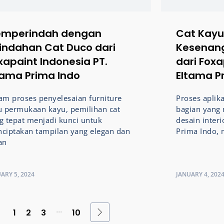
mperindah dengan
Cat Kayu
indahan Cat Duco dari
Kesenang
xapaint Indonesia PT.
dari Foxa
tama Prima Indo
Eltama P
am proses penyelesaian furniture
Proses aplik
u permukaan kayu, pemilihan cat
bagian yang
g tepat menjadi kunci untuk
desain interi
ciptakan tampilan yang elegan dan
Prima Indo, 
an
ARY 5, 2024
JANUARY 4, 202
...
1
2
3
10