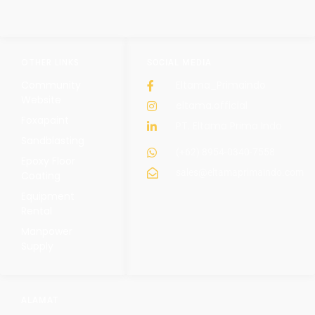
OTHER LINKS
SOCIAL MEDIA
Community
Eltama_Primaindo
Website
eltama.official
Foxapaint
PT. Eltama Prima Indo
Sandblasting
(+62) 8954-0340-7558
Epoxy Floor
sales@eltamaprimaindo.com
Coating
Equipment
Rental
Manpower
Supply
ALAMAT