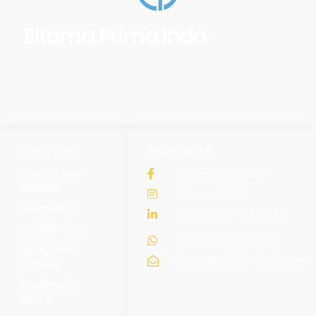
Eltama Prima Indo
OTHER LINKS
SOCIAL MEDIA
Community
Eltama_Primaindo
Website
eltama.official
Foxapaint
PT. Eltama Prima Indo
Sandblasting
(+62) 8954-0340-7558
Epoxy Floor
sales@eltamaprimaindo.com
Coating
Equipment
Rental