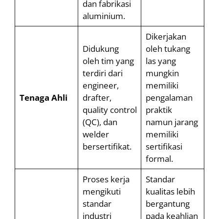
dan fabrikasi
aluminium.
Dikerjakan
Didukung
oleh tukang
oleh tim yang
las yang
terdiri dari
mungkin
engineer,
memiliki
Tenaga Ahli
drafter,
pengalaman
quality control
praktik
(QC), dan
namun jarang
welder
memiliki
bersertifikat.
sertifikasi
formal.
Proses kerja
Standar
mengikuti
kualitas lebih
standar
bergantung
industri
pada keahlian