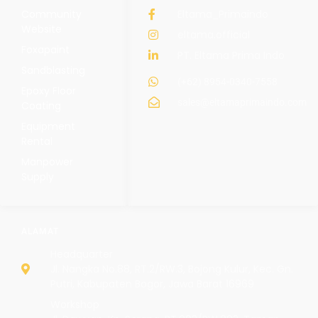
Community
Eltama_Primaindo
Website
eltama.official
Foxapaint
PT. Eltama Prima Indo
Sandblasting
(+62) 8954-0340-7558
Epoxy Floor
sales@eltamaprimaindo.com
Coating
Equipment
Rental
Manpower
Supply
ALAMAT
Headquarter
Jl. Nangka No.88, RT.2/RW.3, Bojong Kulur, Kec. Gn.
Putri, Kabupaten Bogor, Jawa Barat 16969
Workshop