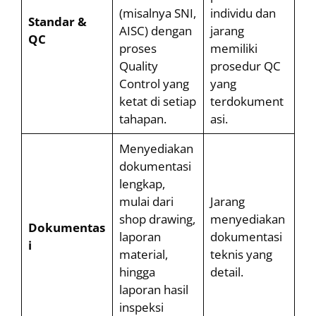
(misalnya SNI,
individu dan
Standar &
AISC) dengan
jarang
QC
proses
memiliki
Quality
prosedur QC
Control yang
yang
ketat di setiap
terdokument
tahapan.
asi.
Menyediakan
dokumentasi
lengkap,
mulai dari
Jarang
shop drawing,
menyediakan
Dokumentas
laporan
dokumentasi
i
material,
teknis yang
hingga
detail.
laporan hasil
inspeksi