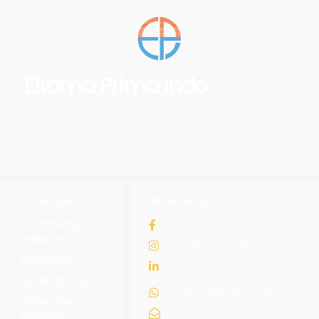
Eltama Prima Indo
OTHER LINKS
SOCIAL MEDIA
Community
Eltama_Primaindo
Website
eltama.official
Foxapaint
PT. Eltama Prima Indo
Sandblasting
(+62) 8954-0340-7558
Epoxy Floor
sales@eltamaprimaindo.com
Coating