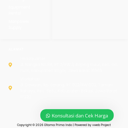
Equipment
Rental
Manpower
Supply
ALAMAT
Headquarter
Jl. Nangka No.88, RT.2/RW.3, Bojong Kulur, Kec. Gn.
Putri, Kabupaten Bogor, Jawa Barat 16969
Workshop
Jl. Dawuan, Kp. Serang, RT.003/RW.003, Taman
Rahayu, Kec. Setu, Kabupaten Bekasi, Jawa Barat
17320
Konsultasi dan Cek Harga
Copyright © 2026 Eltama Prima Indo | Powered by vweb Project