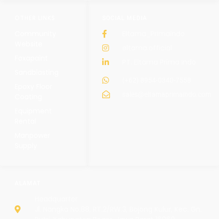
OTHER LINKS
SOCIAL MEDIA
Community
Eltama_Primaindo
Website
eltama.official
Foxapaint
PT. Eltama Prima Indo
Sandblasting
(+62) 8954-0340-7558
Epoxy Floor
sales@eltamaprimaindo.com
Coating
Equipment
Rental
Manpower
Supply
ALAMAT
Headquarter
Jl. Nangka No.88, RT.2/RW.3, Bojong Kulur, Kec. Gn.