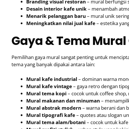
Branding visual restoran
– mural berfungsi 
Desain interior kafe unik
– menambah atmosf
Menarik pelanggan baru
– mural unik serin
Meningkatkan nilai jual kafe
– estetika yan
Gaya & Tema Mural 
Pemilihan gaya mural sangat penting untuk mencipt
tema yang banyak dipakai antara lain:
Mural kafe industrial
– dominan warna mono
Mural kafe vintage
– gaya retro dengan tipogr
Mural tema kopi
– cocok untuk coffee shop,
Mural makanan dan minuman
– menampilka
Mural abstrak modern
– warna berani dan b
Mural tipografi kafe
– quotes atau slogan un
Mural tema alam/botani
– cocok untuk kafe 