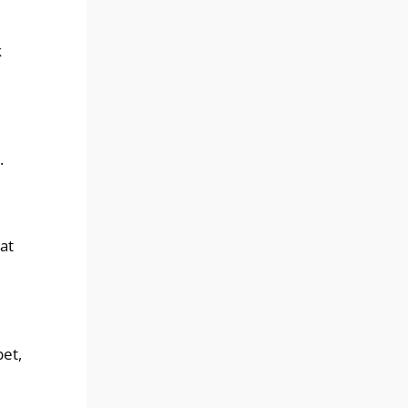
k
.
at
et,