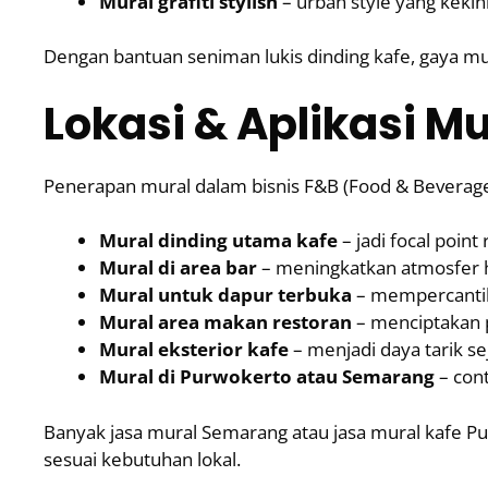
Mural grafiti stylish
– urban style yang keki
Dengan bantuan seniman lukis dinding kafe, gaya mur
Lokasi & Aplikasi Mu
Penerapan mural dalam bisnis F&B (Food & Beverage)
Mural dinding utama kafe
– jadi focal point
Mural di area bar
– meningkatkan atmosfer 
Mural untuk dapur terbuka
– mempercantik 
Mural area makan restoran
– menciptakan 
Mural eksterior kafe
– menjadi daya tarik sej
Mural di Purwokerto atau Semarang
– con
Banyak jasa mural Semarang atau jasa mural kafe P
sesuai kebutuhan lokal.