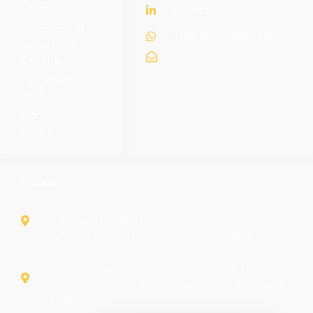
Foxapaint
PT. Eltama Prima Indo
Sandblasting
(+62) 8954-0340-7558
Epoxy Floor
sales@eltamaprimaindo.com
Coating
Equipment
Rental
Manpower
Supply
ALAMAT
Headquarter
Jl. Nangka No.88, RT.2/RW.3, Bojong Kulur, Kec. Gn.
Putri, Kabupaten Bogor, Jawa Barat 16969
Workshop
Jl. Dawuan, Kp. Serang, RT.003/RW.003, Taman
Rahayu, Kec. Setu, Kabupaten Bekasi, Jawa Barat
17320