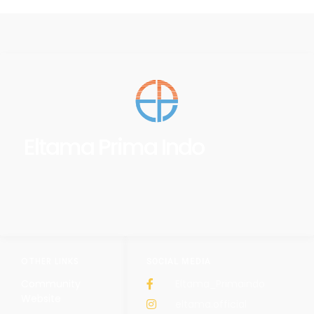
Eltama Prima Indo
OTHER LINKS
SOCIAL MEDIA
Community
Eltama_Primaindo
Website
eltama.official