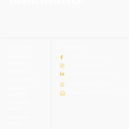
Eltama Prima Indo
OTHER LINKS
SOCIAL MEDIA
Community
Eltama_Primaindo
Website
eltama.official
Foxapaint
PT. Eltama Prima Indo
Sandblasting
(+62) 8954-0340-7558
Epoxy Floor
sales@eltamaprimaindo.com
Coating
Equipment
Rental
Manpower
Supply