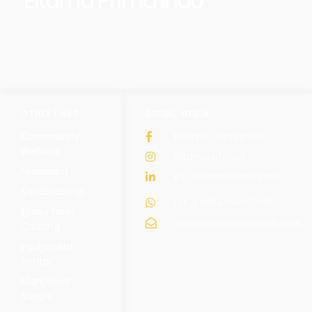
Eltama Prima Indo
OTHER LINKS
SOCIAL MEDIA
Community
Eltama_Primaindo
Website
eltama.official
Foxapaint
PT. Eltama Prima Indo
Sandblasting
(+62) 8954-0340-7558
Epoxy Floor
sales@eltamaprimaindo.com
Coating
Equipment
Rental
Manpower
Supply