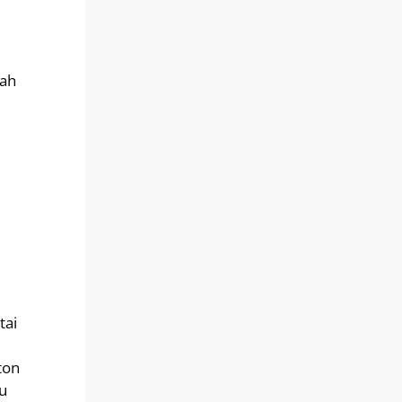
gah
tai
ton
u