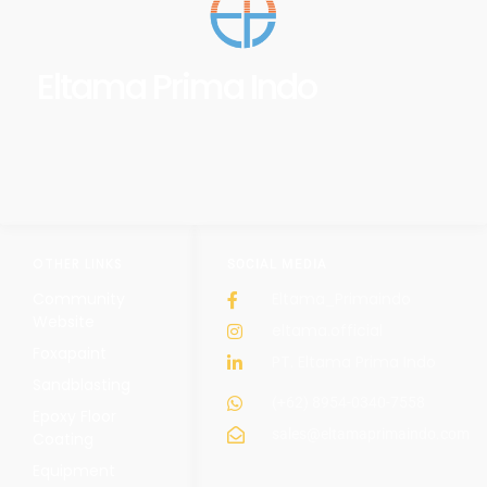
Eltama Prima Indo
OTHER LINKS
SOCIAL MEDIA
Community
Eltama_Primaindo
Website
eltama.official
Foxapaint
PT. Eltama Prima Indo
Sandblasting
(+62) 8954-0340-7558
Epoxy Floor
sales@eltamaprimaindo.com
Coating
Equipment