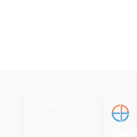
OTHER LINKS
do
Community Website
Foxapaint
Eltam
 Indo
Sandblasting