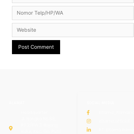
ALAMAT
SOCIAL MEDIA
Headquarter
Eltama_Primain
Jl. Nangka No.88,
eltama.official
RT.2/RW.3, Bojong
PT. Eltama Prima
Kulur, Kec. Gn. Putri,