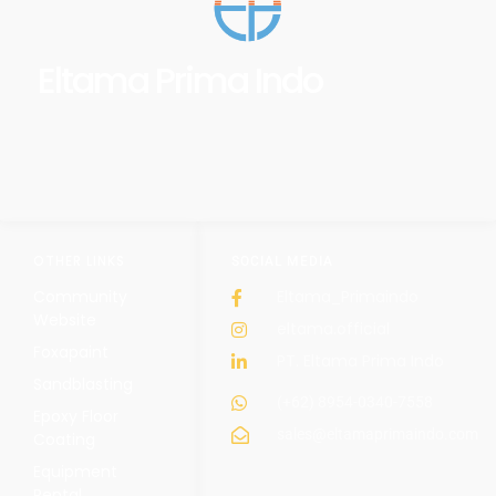
Eltama Prima Indo
OTHER LINKS
SOCIAL MEDIA
Community
Eltama_Primaindo
Website
eltama.official
Foxapaint
PT. Eltama Prima Indo
Sandblasting
(+62) 8954-0340-7558
Epoxy Floor
sales@eltamaprimaindo.com
Coating
Equipment
Rental