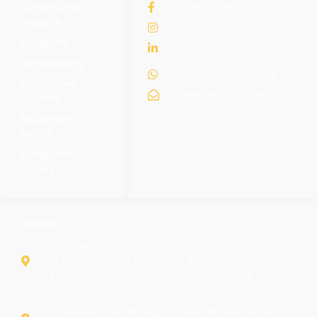
Community
Eltama_Primaindo
Website
eltama.official
Foxapaint
PT. Eltama Prima Indo
Sandblasting
(+62) 8954-0340-7558
Epoxy Floor
sales@eltamaprimaindo.com
Coating
Equipment
Rental
Manpower
Supply
ALAMAT
Headquarter
Jl. Nangka No.88, RT.2/RW.3, Bojong Kulur, Kec. Gn.
Putri, Kabupaten Bogor, Jawa Barat 16969
Workshop
Jl. Dawuan, Kp. Serang, RT.003/RW.003, Taman