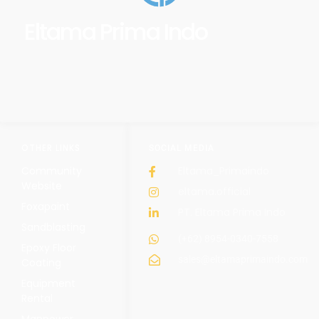
Eltama Prima Indo
OTHER LINKS
SOCIAL MEDIA
Community
Eltama_Primaindo
Website
eltama.official
Foxapaint
PT. Eltama Prima Indo
Sandblasting
(+62) 8954-0340-7558
Epoxy Floor
sales@eltamaprimaindo.com
Coating
Equipment
Rental