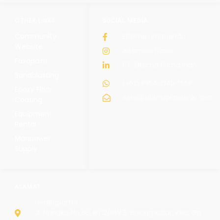
OTHER LINKS
SOCIAL MEDIA
Community
Eltama_Primaindo
Website
eltama.official
Foxapaint
PT. Eltama Prima Indo
Sandblasting
(+62) 8954-0340-7558
Epoxy Floor
sales@eltamaprimaindo.com
Coating
Equipment
Rental
Manpower
Supply
ALAMAT
Headquarter
Jl. Nangka No.88, RT.2/RW.3, Bojong Kulur, Kec. Gn.