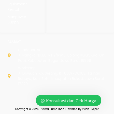
Equipment
Rental
Manpower
Supply
ALAMAT
Headquarter
Jl. Nangka No.88, RT.2/RW.3, Bojong Kulur, Kec. Gn.
Putri, Kabupaten Bogor, Jawa Barat 16969
Workshop
Jl. Dawuan, Kp. Serang, RT.003/RW.003, Taman
Rahayu, Kec. Setu, Kabupaten Bekasi, Jawa Barat
17320
Konsultasi dan Cek Harga
Copyright © 2026 Eltama Prima Indo | Powered by vweb Project