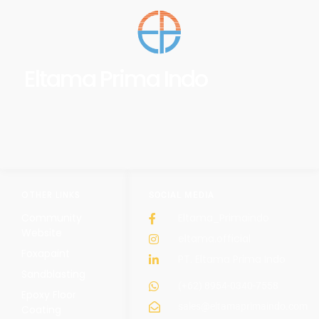
Eltama Prima Indo
OTHER LINKS
SOCIAL MEDIA
Community
Eltama_Primaindo
Website
eltama.official
Foxapaint
PT. Eltama Prima Indo
Sandblasting
(+62) 8954-0340-7558
Epoxy Floor
sales@eltamaprimaindo.com
Coating