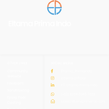
Eltama Prima Indo
OTHER LINKS
SOCIAL MEDIA
Community
Eltama_Primaindo
Website
eltama.official
Foxapaint
PT. Eltama Prima Indo
Sandblasting
(+62) 8954-0340-7558
Epoxy Floor
sales@eltamaprimaindo.com
Coating