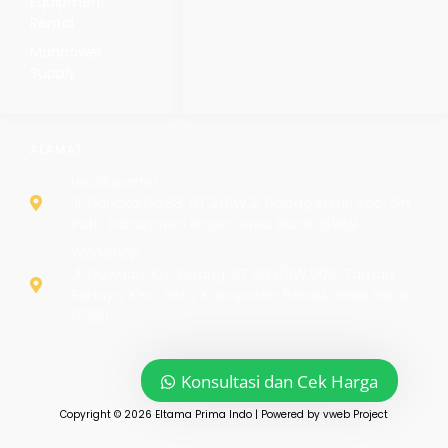
Equipment
Rental
Manpower
Supply
ALAMAT
Headquarter
Jl. Nangka No.88, RT.2/RW.3, Bojong Kulur, Kec. Gn.
Putri, Kabupaten Bogor, Jawa Barat 16969
Workshop
Jl. Dawuan, Kp. Serang, RT.003/RW.003, Taman
Rahayu, Kec. Setu, Kabupaten Bekasi, Jawa Barat
17320
Konsultasi dan Cek Harga
Copyright © 2026 Eltama Prima Indo | Powered by vweb Project