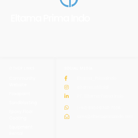
Eltama Prima Indo
OTHER LINKS
SOCIAL MEDIA
Community
Eltama_Primaindo
Website
eltama.official
Foxapaint
PT. Eltama Prima Indo
Sandblasting
(+62) 8954-0340-7558
Epoxy Floor
sales@eltamaprimaindo.com
Coating
Equipment
Rental