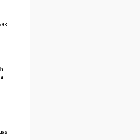
yak
ah
ya
uas