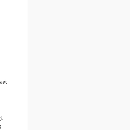
aat
i.
g-