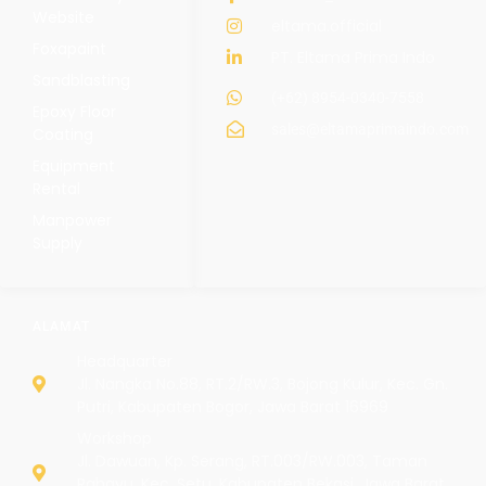
Website
eltama.official
Foxapaint
PT. Eltama Prima Indo
Sandblasting
(+62) 8954-0340-7558
Epoxy Floor
sales@eltamaprimaindo.com
Coating
Equipment
Rental
Manpower
Supply
ALAMAT
Headquarter
Jl. Nangka No.88, RT.2/RW.3, Bojong Kulur, Kec. Gn.
Putri, Kabupaten Bogor, Jawa Barat 16969
Workshop
Jl. Dawuan, Kp. Serang, RT.003/RW.003, Taman
Rahayu, Kec. Setu, Kabupaten Bekasi, Jawa Barat