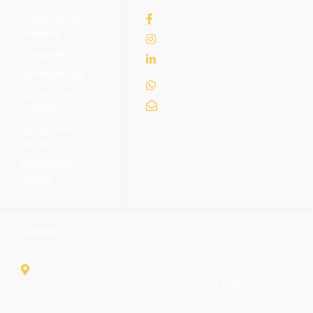
Community
Eltama_Primaindo
Website
eltama.official
Foxapaint
PT. Eltama Prima Indo
Sandblasting
(+62) 8954-0340-7558
Epoxy Floor
sales@eltamaprimaindo.com
Coating
Equipment
Rental
Manpower
Supply
ALAMAT
Headquarter
Jl. Nangka No.88, RT.2/RW.3, Bojong Kulur, Kec. Gn.
Putri, Kabupaten Bogor, Jawa Barat 16969
Workshop