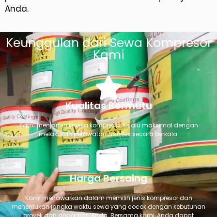
Anda.
Keunggulan dari Sewa Kompresor
Kami
Kualitas Bermutu
Kami menjamin kinerja kompresor selalu maksimal dengan
melakukan perawatan dan tes secara berkala.
Harga Bersaing
Kami menawarkan dalam memilih jenis kompresor dan
menentukan jangka waktu sewa yang cocok dengan kebutuhan
proyek dan anggaran Anda. Bersama kami, Anda dapat