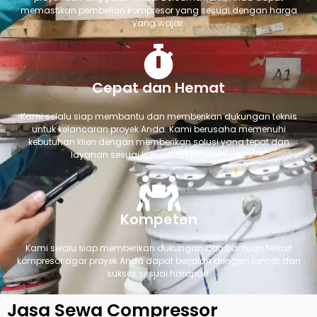
memastikan pembelian kompresor yang sesuai dengan harga
yang wajar.
Cepat dan Hemat
Kami selalu siap membantu dan memberikan dukungan teknis
untuk kelancaran proyek Anda. Kami berusaha memenuhi
kebutuhan klien dengan memberikan solusi yang tepat dan
layanan sesuai kebutuhan proyek Anda.
Kompeten
Kami selalu siap memberikan dukungan dan bantuan terkait
kompresor agar proyek Anda dapat berjalan dengan lancar dan
sukses sesuai harapan.
Jasa Sewa Compressor