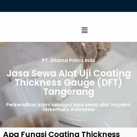
PT. Eltama Prima Indo
Jasa Sewa Alat Uji Coating
Thickness Gauge (DFT)
Tangerang
Perkenalkan kami sebagai jasa sewa alat inspeksi
terkemuka indonesia
Apa Fungsi Coating Thickness