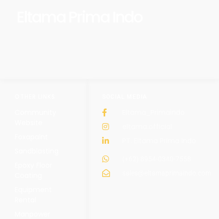
Eltama Prima Indo
OTHER LINKS
SOCIAL MEDIA
Community
Eltama_Primaindo
Website
eltama.official
Foxapaint
PT. Eltama Prima Indo
Sandblasting
(+62) 8954-0340-7558
Epoxy Floor
sales@eltamaprimaindo.com
Coating
Equipment
Rental
Manpower