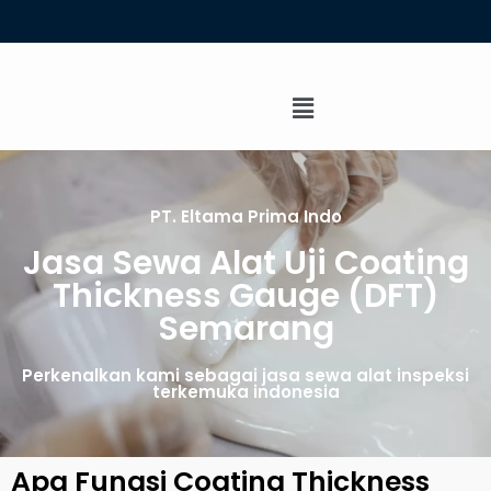
PT. Eltama Prima Indo
Jasa Sewa Alat Uji Coating
Thickness Gauge (DFT)
Semarang
Perkenalkan kami sebagai jasa sewa alat inspeksi
terkemuka indonesia
Apa Fungsi Coating Thickness