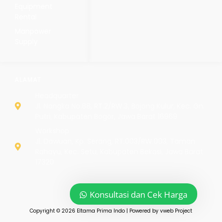
Equipment
Rental
Manpower
Supply
ALAMAT
Headquarter
Jl. Nangka No.88, RT.2/RW.3, Bojong Kulur, Kec. Gn.
Putri, Kabupaten Bogor, Jawa Barat 16969
Workshop
Jl. Dawuan, Kp. Serang, RT.003/RW.003, Taman
Rahayu, Kec. Setu, Kabupaten Bekasi, Jawa Barat
17320
Konsultasi dan Cek Harga
Copyright © 2026 Eltama Prima Indo | Powered by vweb Project