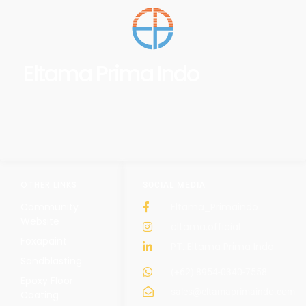
Eltama Prima Indo
OTHER LINKS
SOCIAL MEDIA
Community
Eltama_Primaindo
Website
eltama.official
Foxapaint
PT. Eltama Prima Indo
Sandblasting
(+62) 8954-0340-7558
Epoxy Floor
sales@eltamaprimaindo.com
Coating