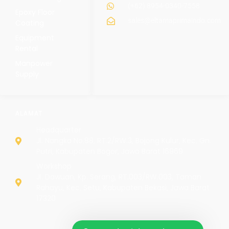
(+62) 8954-0340-7558
Epoxy Floor
sales@eltamaprimaindo.com
Coating
Equipment
Rental
Manpower
Supply
ALAMAT
Headquarter
Jl. Nangka No.88, RT.2/RW.3, Bojong Kulur, Kec. Gn.
Putri, Kabupaten Bogor, Jawa Barat 16969
Workshop
Jl. Dawuan, Kp. Serang, RT.003/RW.003, Taman
Rahayu, Kec. Setu, Kabupaten Bekasi, Jawa Barat
17320