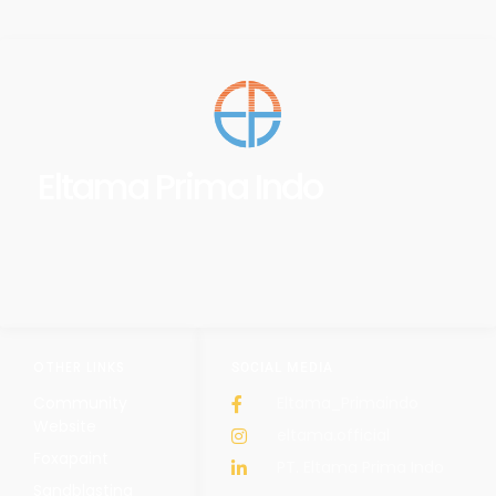
Eltama Prima Indo
OTHER LINKS
SOCIAL MEDIA
Community
Eltama_Primaindo
Website
eltama.official
Foxapaint
PT. Eltama Prima Indo
Sandblasting