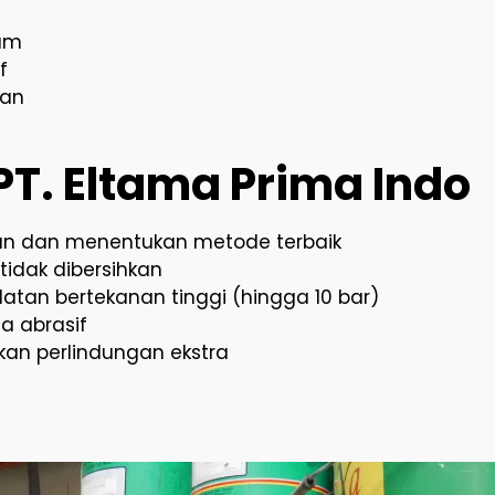
mum
f
gan
PT. Eltama Prima Indo
aan dan menentukan metode terbaik
idak dibersihkan
tan bertekanan tinggi (hingga 10 bar)
a abrasif
an perlindungan ekstra