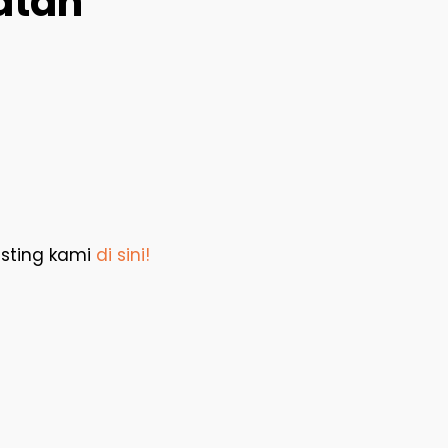
atan
asting kami
di sini!