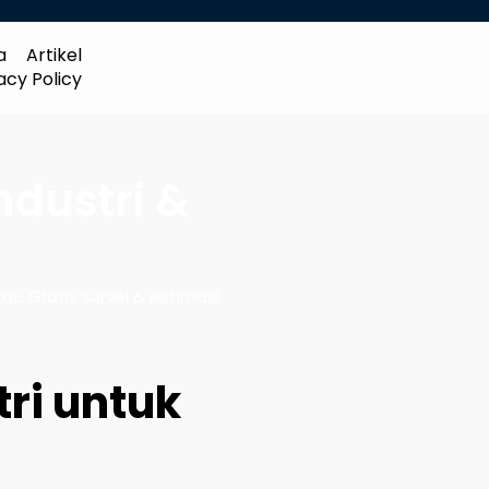
a
Artikel
acy Policy
ndustri &
at. Gratis survei & estimasi.
ri untuk