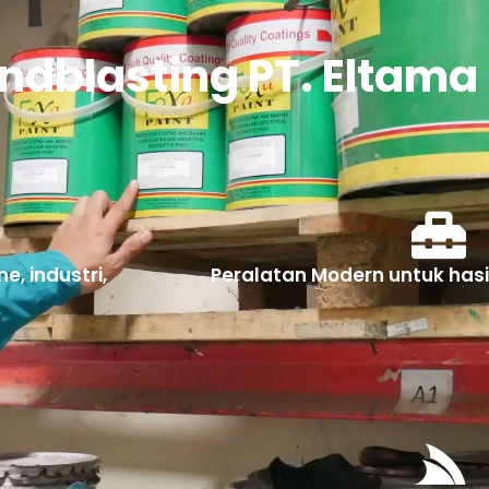
dblasting PT. Eltama 
e, industri,
Peralatan Modern untuk hasil