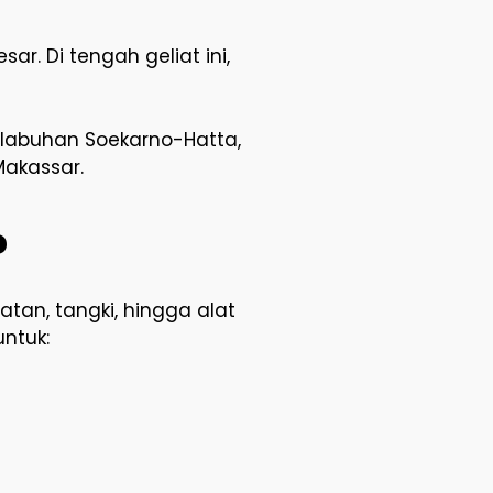
ar. Di tengah geliat ini,
elabuhan Soekarno-Hatta,
Makassar.
?
tan, tangki, hingga alat
ntuk: