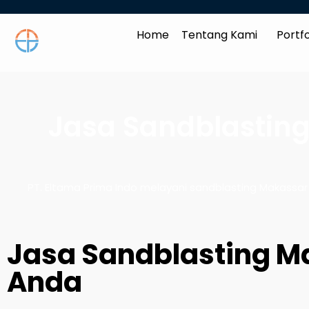
Home
Tentang Kami
Portfo
Jasa Sandblasting
PT. Eltama Prima Indo melayani sandblasting Makassar & S
Jasa Sandblasting Ma
Anda