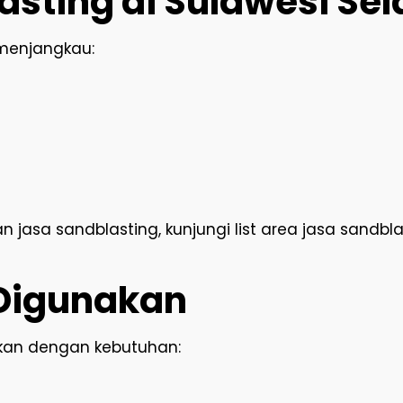
sting di Sulawesi Sel
 menjangkau:
jasa sandblasting, kunjungi list area jasa sandbl
 Digunakan
kan dengan kebutuhan: