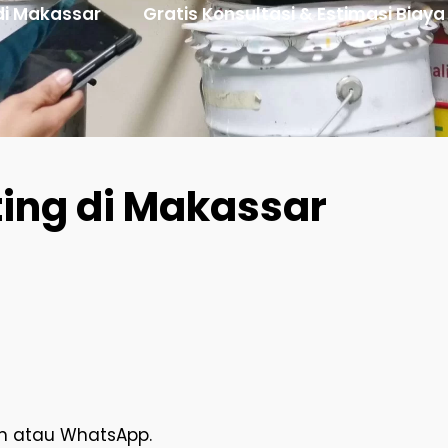
 di Makassar
Gratis Konsultasi & Estimasi Biay
ing di Makassar
on atau WhatsApp.