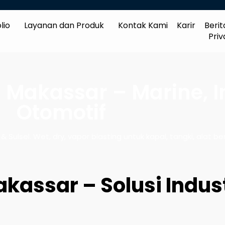
lio
Layanan dan Produk
Kontak Kami
Karir
Berit
Priv
 Makassar – Marine, I
Otomotif
ulsel. Wet, dry, vapor blasting untuk kapal, tangki, alat ber
kassar – Solusi Indust